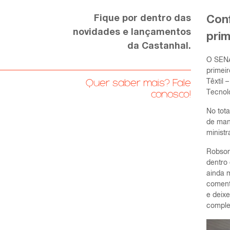
Fique por dentro das
Conf
novidades e lançamentos
prim
da Castanhal.
O SENAI
primeir
Quer saber mais? Fale
Têxtil
Tecnoló
conosco!
No tot
de mane
minist
Robson
dentro
ainda m
coment
e deix
comple