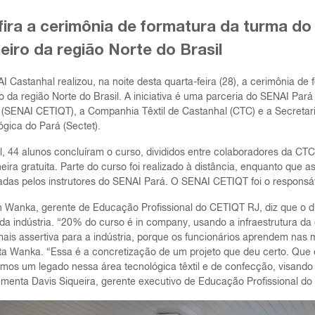
ira a cerimônia de formatura da turma do 
eiro da região Norte do Brasil
 Castanhal realizou, na noite desta quarta-feira (28), a cerimônia de
o da região Norte do Brasil. A iniciativa é uma parceria do SENAI Par
 – (SENAI CETIQT), a Companhia Têxtil de Castanhal (CTC) e a Secreta
gica do Pará (Sectet).
al, 44 alunos concluíram o curso, divididos entre colaboradores da C
ira gratuita. Parte do curso foi realizado à distância, enquanto que 
radas pelos instrutores do SENAI Pará. O SENAI CETIQT foi o responsá
 Wanka, gerente de Educação Profissional do CETIQT RJ, diz que o dife
 da indústria. “20% do curso é in company, usando a infraestrutura 
ais assertiva para a indústria, porque os funcionários aprendem nas m
a Wanka. “Essa é a concretização de um projeto que deu certo. Que
emos um legado nessa área tecnológica têxtil e de confecção, visando
menta Davis Siqueira, gerente executivo de Educação Profissional do