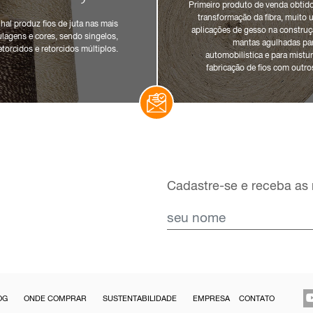
Primeiro produto de venda obtido 
transformação da fibra, muito u
hal produz fios de juta nas mais
aplicações de gesso na construçã
tulagens e cores, sendo singelos,
mantas agulhadas par
etorcidos e retorcidos múltiplos.
automobilística e para mistur
fabricação de fios com outros
Cadastre-se e receba as 
OG
ONDE COMPRAR
SUSTENTABILIDADE
EMPRESA
CONTATO