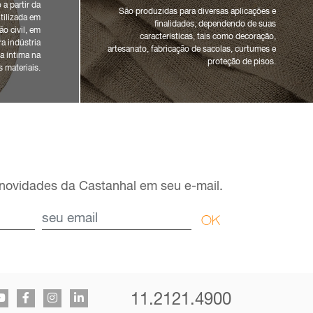
a partir da
São produzidas para diversas aplicações e
tilizada em
finalidades, dependendo de suas
o civil, em
características, tais como decoração,
a indústria
artesanato, fabricação de sacolas, curtumes e
a íntima na
proteção de pisos.
 materiais.
novidades da Castanhal em seu e-mail.
OK
11.2121.4900