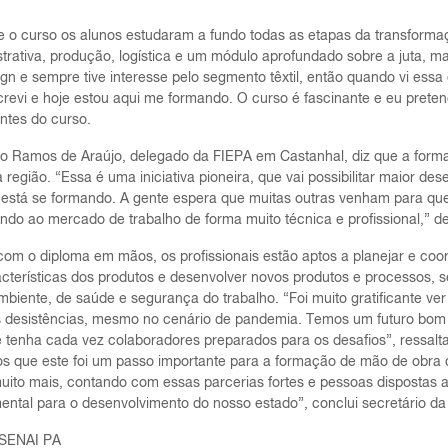
 o curso os alunos estudaram a fundo todas as etapas da transformação
trativa, produção, logística e um módulo aprofundado sobre a juta, ma
gn e sempre tive interesse pelo segmento têxtil, então quando vi essa
revi e hoje estou aqui me formando. O curso é fascinante e eu preten
ntes do curso.
do Ramos de Araújo, delegado da FIEPA em Castanhal, diz que a formaç
na região. “Essa é uma iniciativa pioneira, que vai possibilitar maior 
 está se formando. A gente espera que muitas outras venham para que
ndo ao mercado de trabalho de forma muito técnica e profissional,” d
om o diploma em mãos, os profissionais estão aptos a planejar e coor
acterísticas dos produtos e desenvolver novos produtos e processos,
mbiente, de saúde e segurança do trabalho. “Foi muito gratificante v
 desistências, mesmo no cenário de pandemia. Temos um futuro bom 
 tenha cada vez colaboradores preparados para os desafios”, ressalta 
s que este foi um passo importante para a formação de mão de obra q
uito mais, contando com essas parcerias fortes e pessoas dispostas a 
ntal para o desenvolvimento do nosso estado”, conclui secretário da S
 SENAI PA