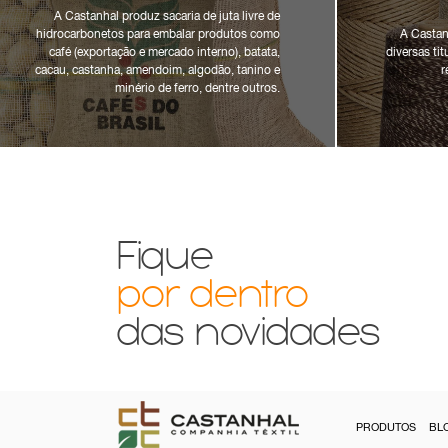
A Castanhal produz sacaria de juta livre de
hidrocarbonetos para embalar produtos como
A Castan
café (exportação e mercado interno), batata,
diversas ti
cacau, castanha, amendoim, algodão, tanino e
r
minério de ferro, dentre outros.
Fique
por dentro
das novidades
PRODUTOS
BL