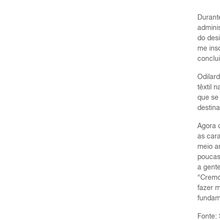
Durante
adminis
do desi
me insc
conclui
Odilar
têxtil 
que se
destina
Agora c
as car
meio a
poucas
a gente
“Cremo
fazer m
fundame
Fonte: